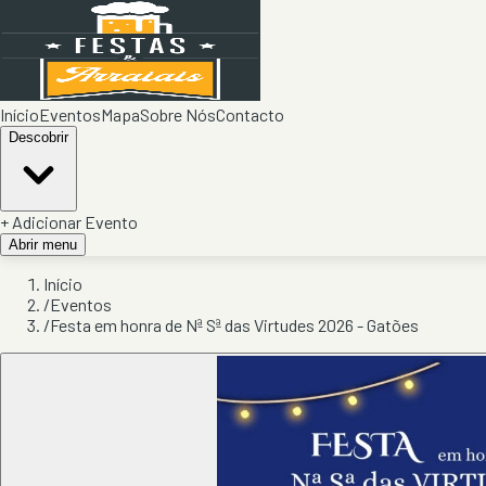
Início
Eventos
Mapa
Sobre Nós
Contacto
Descobrir
+ Adicionar Evento
Abrir menu
Início
/
Eventos
/
Festa em honra de Nª Sª das Virtudes 2026 - Gatões