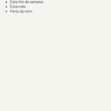
Este fim de semana
Este mês
Perto de mim
Por artista, local e tipo de festa
Por Localização
Todos os distritos
Distrito de Braga
Distrito do Porto
Distrito de Lisboa
Distrito de Faro
Informação
Sobre Nós
Contacto
Privacidade e Condições
Aviso de Cookies
Redes Sociais
©
2026
Festas & Arraiais. Todos os direitos reservados.