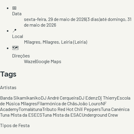
📅
Data
sexta-feira, 29 de maio de 2026
(
3
dias)
até
domingo, 31
de maio de 2026
📍
Local
Milagres
, Milagres
, Leiria
(Leiria)
🗺️
Direções
Waze
|
Google Maps
Tags
Artistas
Banda Sikamikaniko
DJ André Cerqueira
DJ Edenz
Dj Thierry
Escola
de Música Milagres
Filarmónica de Chãs
João Louro
NF
Academy
Tomalátuna
Tributo Red Hot Chili Peppers
Tuna Canénica
Tuna Mista da ESECS
Tuna Mista da ESAC
Underground Crew
Tipos de Festa