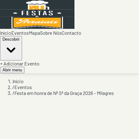
Início
Eventos
Mapa
Sobre Nós
Contacto
Descobrir
+ Adicionar Evento
Abrir menu
Início
/
Eventos
/
Festa em honra de Nª Sª da Graça 2026 - Milagres