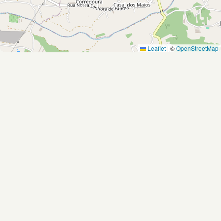
Leaflet
|
©
OpenStreetMap