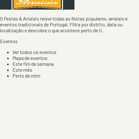
O Festas & Arraiais reúne todas as festas populares, arraiais e
eventos tradicionais de Portugal. Filtra por distrito, data ou
localização e descobre o que acontece perto de ti.
Eventos
Ver todos os eventos
Mapa de eventos
Este fim de semana
Este mês
Perto de mim
Por artista, local e tipo de festa
Por Localização
Todos os distritos
Distrito de Braga
Distrito do Porto
Distrito de Lisboa
Distrito de Faro
Informação