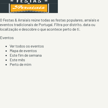
O Festas & Arraiais reúne todas as festas populares, arraiais e
eventos tradicionais de Portugal. Filtra por distrito, data ou
localização e descobre o que acontece perto de ti.
Eventos
Ver todos os eventos
Mapa de eventos
Este fim de semana
Este mês
Perto de mim
Por artista, local e tipo de festa
Por Localização
Todos os distritos
Distrito de Braga
Distrito do Porto
Distrito de Lisboa
Distrito de Faro