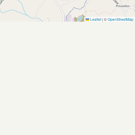
Leaflet
|
©
OpenStreetMap