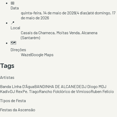
📅
Data
quinta-feira, 14 de maio de 2026
(
4
dias)
até
domingo, 17
de maio de 2026
📍
Local
Casais da Charneca
, Moitas Venda
, Alcanena
(Santarém)
🗺️
Direções
Waze
|
Google Maps
Tags
Artistas
Banda Linha D'Água
BANDINHA DE ALCANEDE
DJ Diogo M
DJ
Kadiv
DJ Rex
Pe. Tiago
Rancho Folclórico de Vimioso
Ruben Felicio
Tipos de Festa
Festas da Ascensão