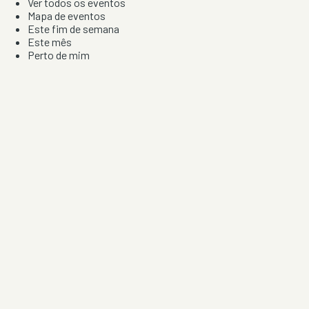
Ver todos os eventos
Mapa de eventos
Este fim de semana
Este mês
Perto de mim
Por artista, local e tipo de festa
Por Localização
Todos os distritos
Distrito de Braga
Distrito do Porto
Distrito de Lisboa
Distrito de Faro
Informação
Sobre Nós
Contacto
Privacidade e Condições
Aviso de Cookies
Redes Sociais