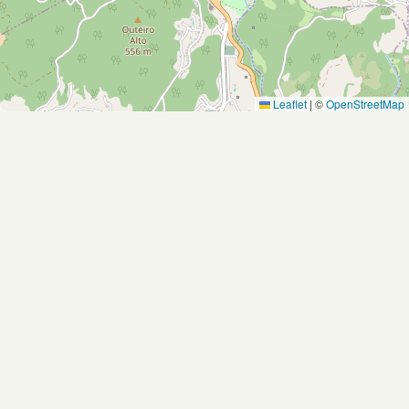
Leaflet
|
©
OpenStreetMap