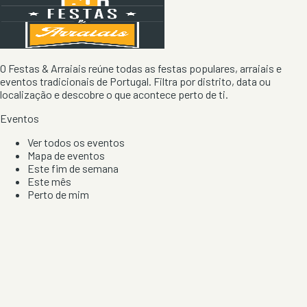
O Festas & Arraiais reúne todas as festas populares, arraiais e
eventos tradicionais de Portugal. Filtra por distrito, data ou
localização e descobre o que acontece perto de ti.
Eventos
Ver todos os eventos
Mapa de eventos
Este fim de semana
Este mês
Perto de mim
Por artista, local e tipo de festa
Por Localização
Todos os distritos
Distrito de Braga
Distrito do Porto
Distrito de Lisboa