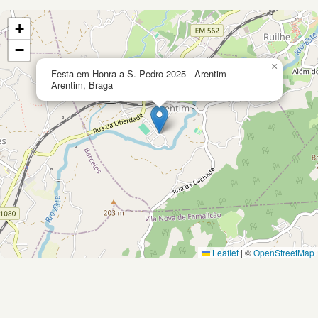
+
−
×
Festa em Honra a S. Pedro 2025 - Arentim —
Arentim, Braga
Leaflet
|
©
OpenStreetMap