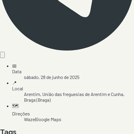
📅
Data
sábado, 28 de junho de 2025
📍
Local
Arentim
, União das freguesias de Arentim e Cunha
,
Braga
(Braga)
🗺️
Direções
Waze
|
Google Maps
Tags