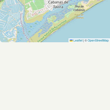
Leaflet
|
©
OpenStreetMap