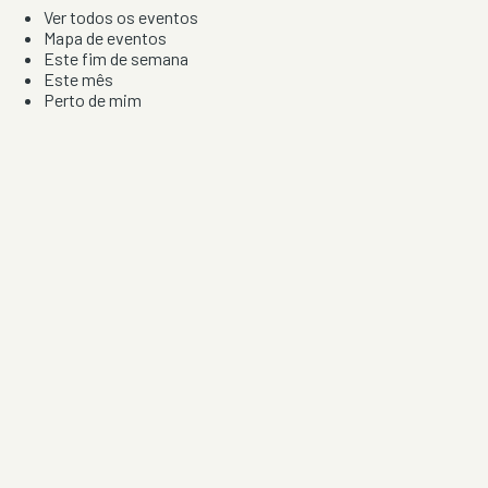
Ver todos os eventos
Mapa de eventos
Este fim de semana
Este mês
Perto de mim
Por artista, local e tipo de festa
Por Localização
Todos os distritos
Distrito de Braga
Distrito do Porto
Distrito de Lisboa
Distrito de Faro
Informação
Sobre Nós
Contacto
Privacidade e Condições
Aviso de Cookies
Redes Sociais