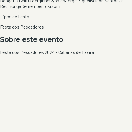
Bonga
DJ Cell
Du Sérginho
Gypsies
Jorge Miguel
Nelson Santos
Os
Red Bonga
Remember
Tokisom
Tipos de Festa
Festa dos Pescadores
Sobre este evento
Festa dos Pescadores 2024 - Cabanas de Tavira