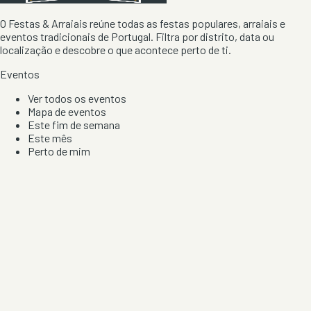
O Festas & Arraiais reúne todas as festas populares, arraiais e
eventos tradicionais de Portugal. Filtra por distrito, data ou
localização e descobre o que acontece perto de ti.
Eventos
Ver todos os eventos
Mapa de eventos
Este fim de semana
Este mês
Perto de mim
Por artista, local e tipo de festa
Por Localização
Todos os distritos
Distrito de Braga
Distrito do Porto
Distrito de Lisboa
Distrito de Faro
Informação