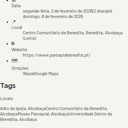
Data
segunda-feira, 2 de fevereiro de 2026
(
2
dias)
até
domingo, 8 de fevereiro de 2026
📍
Local
Centro Comunitário da Benedita
, Benedita
, Alcobaça
(Leiria)
🌐
Website
https://www.paroquiabenedita.pt/
🗺️
Direções
Waze
|
Google Maps
Tags
Locais
Adro da Igreja, Alcobaça
Centro Comunitário da Benedita,
Alcobaça
Museu Paroquial, Alcobaça
Universidade Sénior da
Benedita, Alcobaça