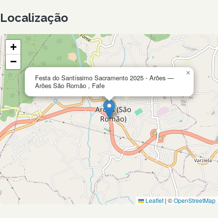
Localização
+
−
×
Festa do Santíssimo Sacramento 2025 - Arões —
Arões São Romão , Fafe
Leaflet
|
©
OpenStreetMap