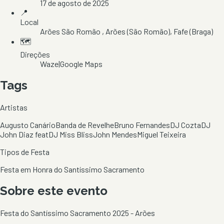
17 de agosto de 2025
📍
Local
Arões São Romão
, Arões (São Romão)
, Fafe
(Braga)
🗺️
Direções
Waze
|
Google Maps
Tags
Artistas
Augusto Canário
Banda de Revelhe
Bruno Fernandes
DJ Cozta
DJ
John Diaz feat
DJ Miss Bliss
John Mendes
Miguel Teixeira
Tipos de Festa
Festa em Honra do Santíssimo Sacramento
Sobre este evento
Festa do Santíssimo Sacramento 2025 - Arões