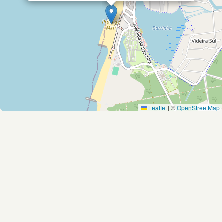
Leaflet
|
©
OpenStreetMap