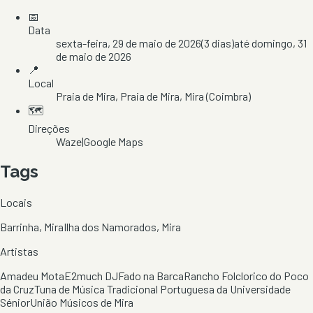
📅
Data
sexta-feira, 29 de maio de 2026
(
3
dias)
até
domingo, 31
de maio de 2026
📍
Local
Praia de Mira
, Praia de Mira
, Mira
(Coimbra)
🗺️
Direções
Waze
|
Google Maps
Tags
Locais
Barrinha, Mira
Ilha dos Namorados, Mira
Artistas
Amadeu Mota
E2much DJ
Fado na Barca
Rancho Folclorico do Poco
da Cruz
Tuna de Música Tradicional Portuguesa da Universidade
Sénior
União Músicos de Mira