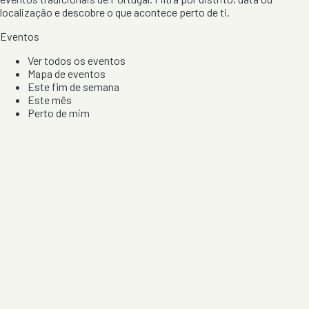
localização e descobre o que acontece perto de ti.
Eventos
Ver todos os eventos
Mapa de eventos
Este fim de semana
Este mês
Perto de mim
Por artista, local e tipo de festa
Por Localização
Todos os distritos
Distrito de Braga
Distrito do Porto
Distrito de Lisboa
Distrito de Faro
Informação
Sobre Nós
Contacto
Privacidade e Condições