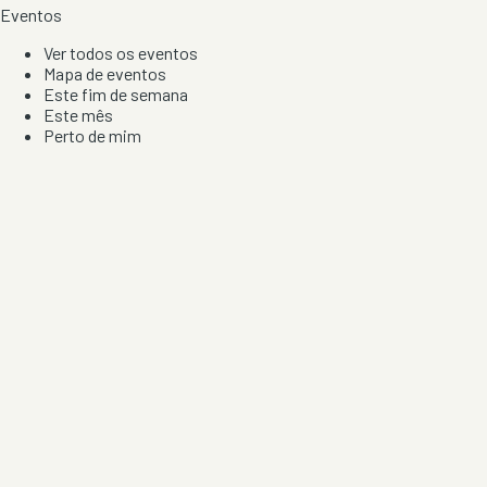
Eventos
Ver todos os eventos
Mapa de eventos
Este fim de semana
Este mês
Perto de mim
Por artista, local e tipo de festa
Por Localização
Todos os distritos
Distrito de Braga
Distrito do Porto
Distrito de Lisboa
Distrito de Faro
Informação
Sobre Nós
Contacto
Privacidade e Condições
Aviso de Cookies