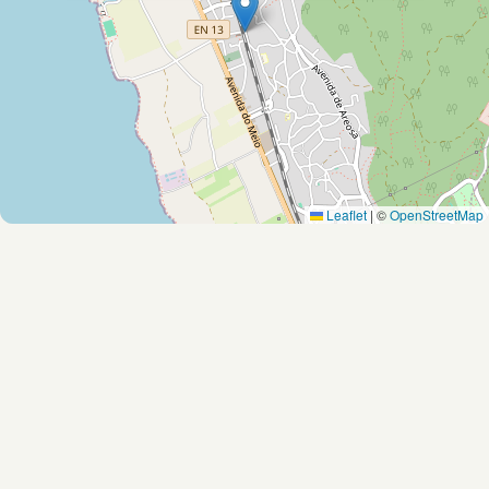
Leaflet
|
©
OpenStreetMap