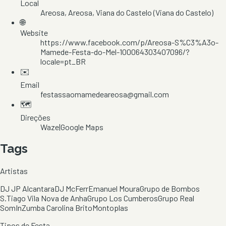
Local
Areosa
, Areosa
, Viana do Castelo
(Viana do Castelo)
🌐
Website
https://www.facebook.com/p/Areosa-S%C3%A3o-
Mamede-Festa-do-Mel-100064303407096/?
locale=pt_BR
✉️
Email
festassaomamedeareosa@gmail.com
🗺️
Direções
Waze
|
Google Maps
Tags
Artistas
DJ JP Alcantara
DJ McFerr
Emanuel Moura
Grupo de Bombos
S.Tiago Vila Nova de Anha
Grupo Los Cumberos
Grupo Real
Som
InZumba Carolina Brito
Montoplas
Tipos de Festa