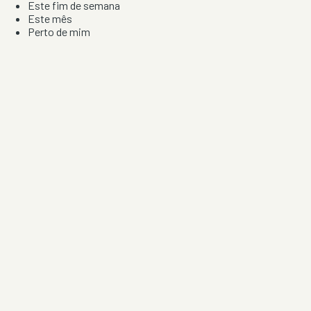
Este fim de semana
Este mês
Perto de mim
Por artista, local e tipo de festa
Por Localização
Todos os distritos
Distrito de Braga
Distrito do Porto
Distrito de Lisboa
Distrito de Faro
Informação
Sobre Nós
Contacto
Privacidade e Condições
Aviso de Cookies
Redes Sociais
©
2026
Festas & Arraiais. Todos os direitos reservados.