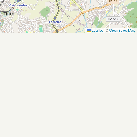
Leaflet
|
©
OpenStreetMap