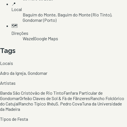
📍
Local
Baguim do Monte
, Baguim do Monte (Rio Tinto)
,
Gondomar
(Porto)
🗺️
Direções
Waze
|
Google Maps
Tags
Locais
Adro da Igreja, Gondomar
Artistas
Banda São Cristóvão de Rio Tinto
Fanfara Particular de
Gondomar
Orfeão Claves de Sol & Fá de Fänzeres
Rancho Folclórico
do Catujal
Rancho Típico Ilhéu
S. Pedro Cova
Tuna da Universidade
da Madeira
Tipos de Festa