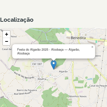
Localização
+
−
×
Festa do Algarão 2025 - Alcobaça — Algarão,
Alcobaça