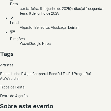
Data
sexta-feira, 6 de junho de 2025
(
4
dias)
até
segunda-
feira, 9 de junho de 2025
📍
Local
Algarão
, Benedita
, Alcobaça
(Leiria)
🗺️
Direções
Waze
|
Google Maps
Tags
Artistas
Banda Linha D'Água
Chaparral Band
DJ Fat
DJ Pregos
Rui
Alx
Wapittai
Tipos de Festa
Festa do Algarão
Sobre este evento