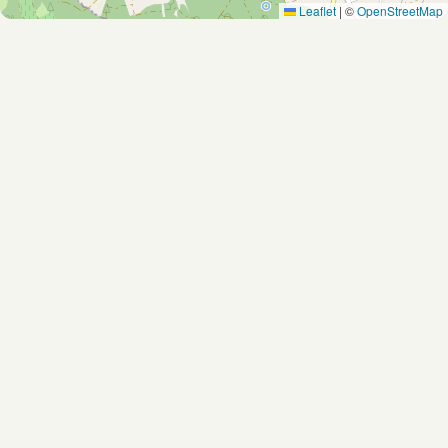
Leaflet
|
©
OpenStreetMap