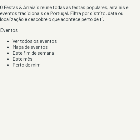
O Festas & Arraiais reúne todas as festas populares, arraiais e
eventos tradicionais de Portugal. Filtra por distrito, data ou
localização e descobre o que acontece perto de ti.
Eventos
Ver todos os eventos
Mapa de eventos
Este fim de semana
Este mês
Perto de mim
Por artista, local e tipo de festa
Por Localização
Todos os distritos
Distrito de Braga
Distrito do Porto
Distrito de Lisboa
Distrito de Faro
Informação
Sobre Nós