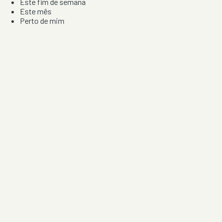
Este fim de semana
Este mês
Perto de mim
Por artista, local e tipo de festa
Por Localização
Todos os distritos
Distrito de Braga
Distrito do Porto
Distrito de Lisboa
Distrito de Faro
Informação
Sobre Nós
Contacto
Privacidade e Condições
Aviso de Cookies
Redes Sociais
©
2026
Festas & Arraiais. Todos os direitos reservados.