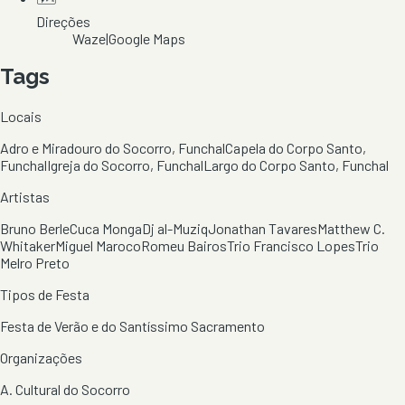
Direções
Waze
|
Google Maps
Tags
Locais
Adro e Miradouro do Socorro, Funchal
Capela do Corpo Santo,
Funchal
Igreja do Socorro, Funchal
Largo do Corpo Santo, Funchal
Artistas
Bruno Berle
Cuca Monga
Dj al-Muziq
Jonathan Tavares
Matthew C.
Whitaker
Miguel Maroco
Romeu Bairos
Trio Francisco Lopes
Trio
Melro Preto
Tipos de Festa
Festa de Verão e do Santíssimo Sacramento
Organizações
A. Cultural do Socorro