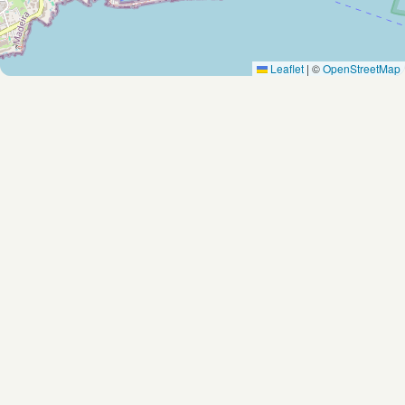
Leaflet
|
©
OpenStreetMap