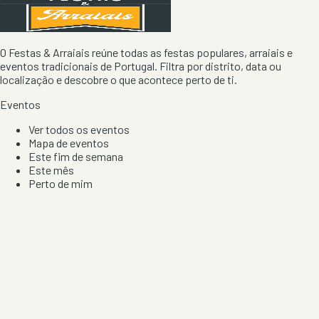
O Festas & Arraiais reúne todas as festas populares, arraiais e
eventos tradicionais de Portugal. Filtra por distrito, data ou
localização e descobre o que acontece perto de ti.
Eventos
Ver todos os eventos
Mapa de eventos
Este fim de semana
Este mês
Perto de mim
Por artista, local e tipo de festa
Por Localização
Todos os distritos
Distrito de Braga
Distrito do Porto
Distrito de Lisboa
Distrito de Faro