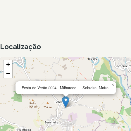
Localização
+
−
×
Festa de Verão 2024 - Milharado — Sobreira, Mafra