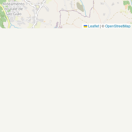
Leaflet
|
©
OpenStreetMap