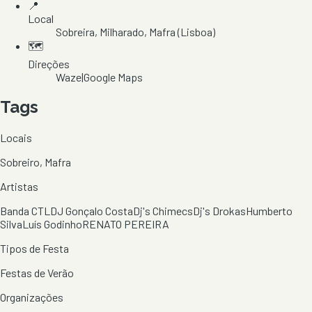
📍
Local
Sobreira
, Milharado
, Mafra
(Lisboa)
🗺️
Direções
Waze
|
Google Maps
Tags
Locais
Sobreiro, Mafra
Artistas
Banda CTL
DJ Gonçalo Costa
Dj's Chimecs
Dj's Drokas
Humberto
Silva
Luís Godinho
RENATO PEREIRA
Tipos de Festa
Festas de Verão
Organizações