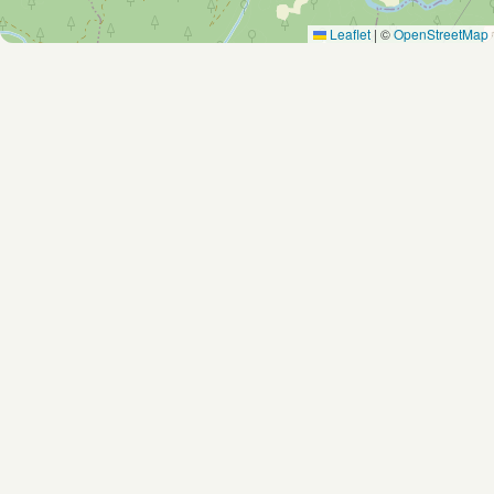
Leaflet
|
©
OpenStreetMap