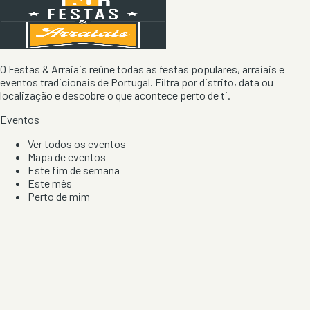
O Festas & Arraiais reúne todas as festas populares, arraiais e
eventos tradicionais de Portugal. Filtra por distrito, data ou
localização e descobre o que acontece perto de ti.
Eventos
Ver todos os eventos
Mapa de eventos
Este fim de semana
Este mês
Perto de mim
Por artista, local e tipo de festa
Por Localização
Todos os distritos
Distrito de Braga
Distrito do Porto
Distrito de Lisboa