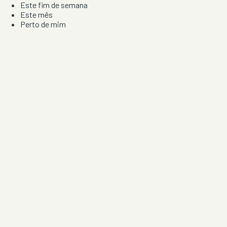
Este fim de semana
Este mês
Perto de mim
Por artista, local e tipo de festa
Por Localização
Todos os distritos
Distrito de Braga
Distrito do Porto
Distrito de Lisboa
Distrito de Faro
Informação
Sobre Nós
Contacto
Privacidade e Condições
Aviso de Cookies
Redes Sociais
©
2026
Festas & Arraiais. Todos os direitos reservados.