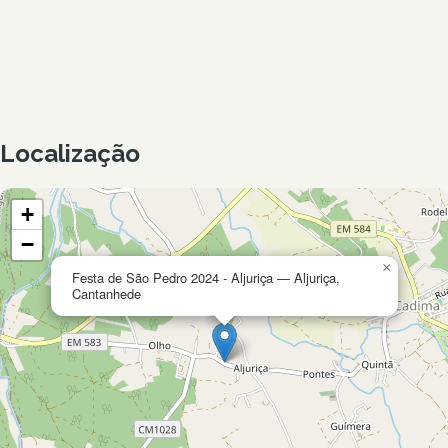
Localização
+
−
×
Festa de São Pedro 2024 - Aljuriça — Aljuriça,
Cantanhede