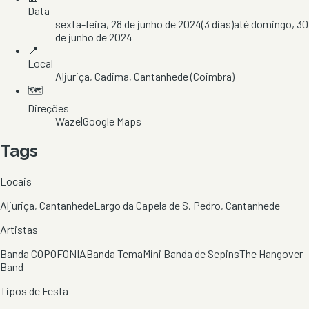
Data
sexta-feira, 28 de junho de 2024
(
3
dias)
até
domingo, 30
de junho de 2024
📍
Local
Aljuriça
, Cadima
, Cantanhede
(Coimbra)
🗺️
Direções
Waze
|
Google Maps
Tags
Locais
Aljuriça, Cantanhede
Largo da Capela de S. Pedro, Cantanhede
Artistas
Banda COPOFONIA
Banda Tema
Mini Banda de Sepins
The Hangover
Band
Tipos de Festa