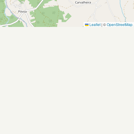
Leaflet
|
©
OpenStreetMap