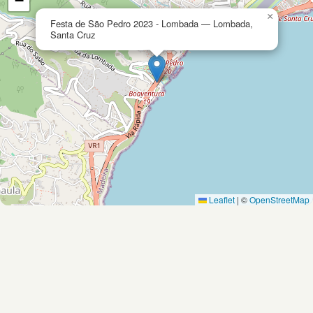
−
×
Festa de São Pedro 2023 - Lombada — Lombada,
Santa Cruz
Leaflet
|
©
OpenStreetMap