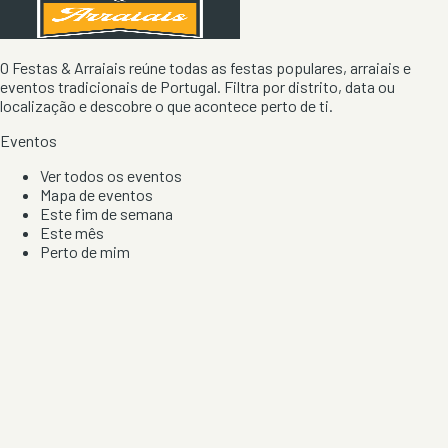
O Festas & Arraiais reúne todas as festas populares, arraiais e
eventos tradicionais de Portugal. Filtra por distrito, data ou
localização e descobre o que acontece perto de ti.
Eventos
Ver todos os eventos
Mapa de eventos
Este fim de semana
Este mês
Perto de mim
Por artista, local e tipo de festa
Por Localização
Todos os distritos
Distrito de Braga
Distrito do Porto
Distrito de Lisboa
Distrito de Faro