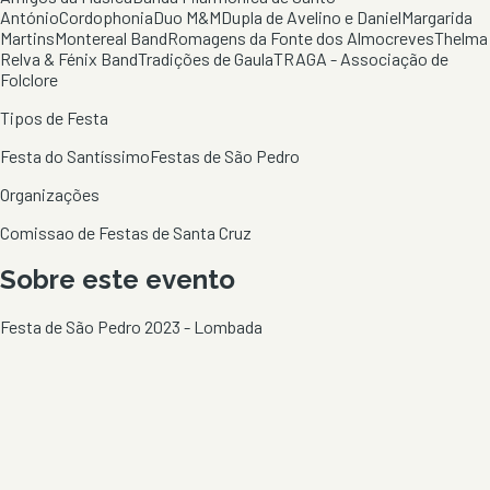
António
Cordophonia
Duo M&M
Dupla de Avelino e Daniel
Margarida
Martins
Montereal Band
Romagens da Fonte dos Almocreves
Thelma
Relva & Fénix Band
Tradições de Gaula
TRAGA - Associação de
Folclore
Tipos de Festa
Festa do Santíssimo
Festas de São Pedro
Organizações
Comissao de Festas de Santa Cruz
Sobre este evento
Festa de São Pedro 2023 - Lombada