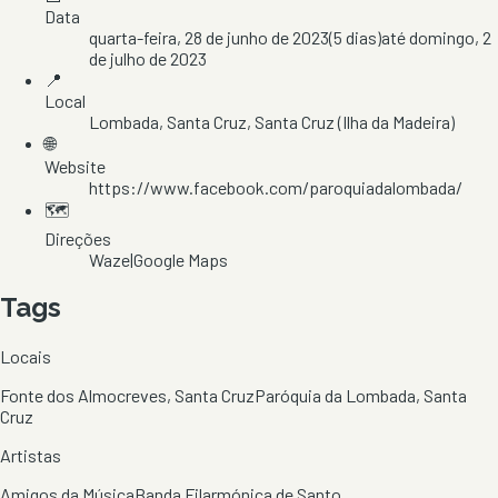
Data
quarta-feira, 28 de junho de 2023
(
5
dias)
até
domingo, 2
de julho de 2023
📍
Local
Lombada
, Santa Cruz
, Santa Cruz
(Ilha da Madeira)
🌐
Website
https://www.facebook.com/paroquiadalombada/
🗺️
Direções
Waze
|
Google Maps
Tags
Locais
Fonte dos Almocreves, Santa Cruz
Paróquia da Lombada, Santa
Cruz
Artistas
Amigos da Música
Banda Filarmónica de Santo