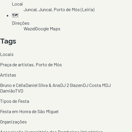
Local
Juncal
, Juncal
, Porto de Mós
(Leiria)
🗺️
Direções
Waze
|
Google Maps
Tags
Locais
Praça de artistas, Porto de Mós
Artistas
Bruno e Célia
Daniel Silva & Ana
DJ 2 Glazen
DJ Costa M
DJ
Damião
TVD
Tipos de Festa
Festa em Honra de São Miguel
Organizações
Associação Humanitária dos Bombeiros Voluntários