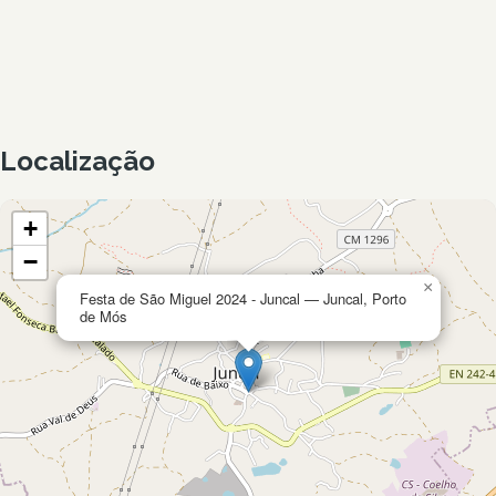
Localização
+
−
×
Festa de São Miguel 2024 - Juncal — Juncal, Porto
de Mós