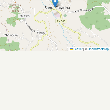
Leaflet
|
©
OpenStreetMap