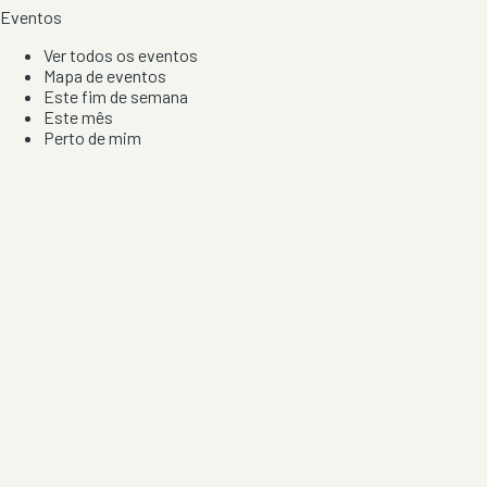
Eventos
Ver todos os eventos
Mapa de eventos
Este fim de semana
Este mês
Perto de mim
Por artista, local e tipo de festa
Por Localização
Todos os distritos
Distrito de Braga
Distrito do Porto
Distrito de Lisboa
Distrito de Faro
Informação
Sobre Nós
Contacto
Privacidade e Condições
Aviso de Cookies