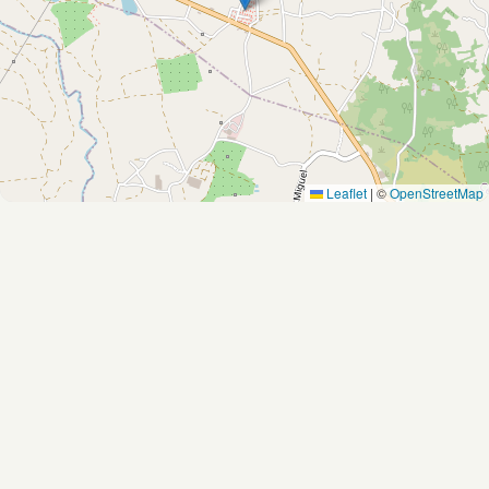
Leaflet
|
©
OpenStreetMap