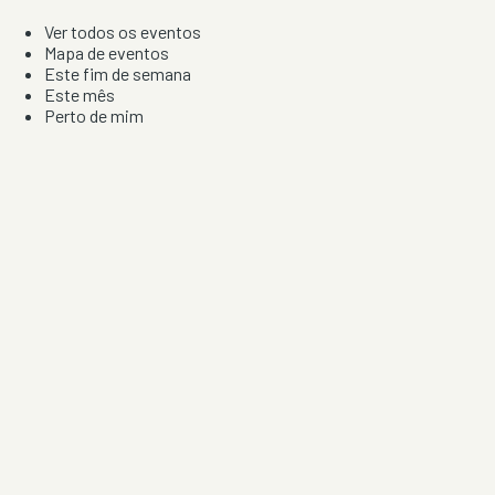
Ver todos os eventos
Mapa de eventos
Este fim de semana
Este mês
Perto de mim
Por artista, local e tipo de festa
Por Localização
Todos os distritos
Distrito de Braga
Distrito do Porto
Distrito de Lisboa
Distrito de Faro
Informação
Sobre Nós
Contacto
Privacidade e Condições
Aviso de Cookies
Redes Sociais