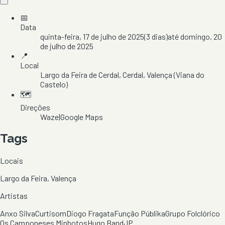
📅
Data
quinta-feira, 17 de julho de 2025
(
3
dias)
até
domingo, 20
de julho de 2025
📍
Local
Largo da Feira de Cerdal
, Cerdal
, Valença
(Viana do
Castelo)
🗺️
Direções
Waze
|
Google Maps
Tags
Locais
Largo da Feira, Valença
Artistas
Anxo Silva
Curtisom
Diogo Fragata
Função Públika
Grupo Folclórico
Os Camponeses Minhotos
Hugo Band
JP