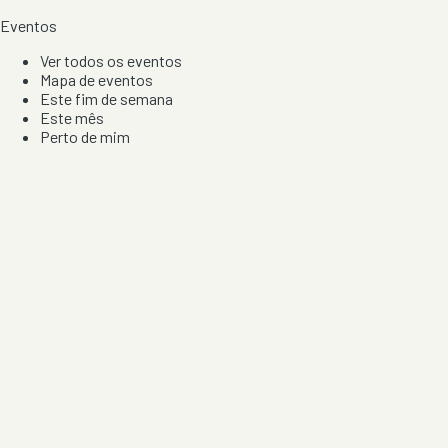
Eventos
Ver todos os eventos
Mapa de eventos
Este fim de semana
Este mês
Perto de mim
Por artista, local e tipo de festa
Por Localização
Todos os distritos
Distrito de Braga
Distrito do Porto
Distrito de Lisboa
Distrito de Faro
Informação
Sobre Nós
Contacto
Privacidade e Condições
Aviso de Cookies