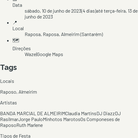
Data
sábado, 10 de junho de 2023
(
4
dias)
até
terça-feira, 13 de
junho de 2023
📍
Local
Raposa
, Raposa
, Almeirim
(Santarém)
🗺️
Direções
Waze
|
Google Maps
Tags
Locais
Raposo, Almeirim
Artistas
BANDA MARCIAL DE ALMEIRIM
Claudia Martins
DJ Diazz
DJ
Rasilmar
Jorge Paulo
Minhotos Marotos
Os Componeses de
Raposo
Ruth Marlene
Tipos de Festa