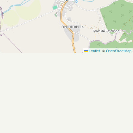
Leaflet
|
©
OpenStreetMap