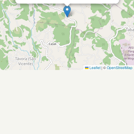
Leaflet
|
©
OpenStreetMap