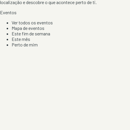
localização e descobre o que acontece perto de ti.
Eventos
Ver todos os eventos
Mapa de eventos
Este fim de semana
Este mês
Perto de mim
Por artista, local e tipo de festa
Por Localização
Todos os distritos
Distrito de Braga
Distrito do Porto
Distrito de Lisboa
Distrito de Faro
Informação
Sobre Nós
Contacto
Privacidade e Condições
Aviso de Cookies