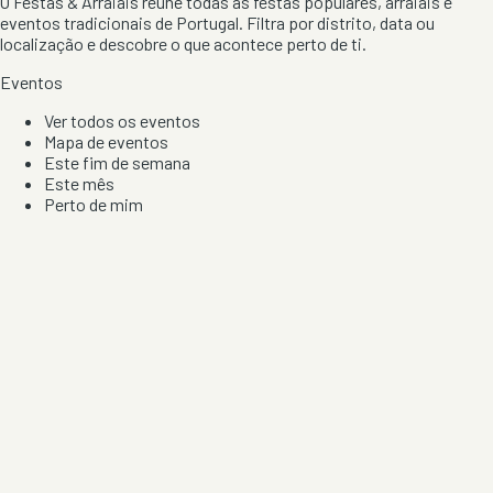
O Festas & Arraiais reúne todas as festas populares, arraiais e
eventos tradicionais de Portugal. Filtra por distrito, data ou
localização e descobre o que acontece perto de ti.
Eventos
Ver todos os eventos
Mapa de eventos
Este fim de semana
Este mês
Perto de mim
Por artista, local e tipo de festa
Por Localização
Todos os distritos
Distrito de Braga
Distrito do Porto
Distrito de Lisboa
Distrito de Faro
Informação
Sobre Nós
Contacto