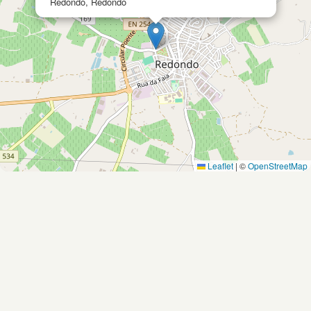
Redondo, Redondo
Leaflet
|
©
OpenStreetMap