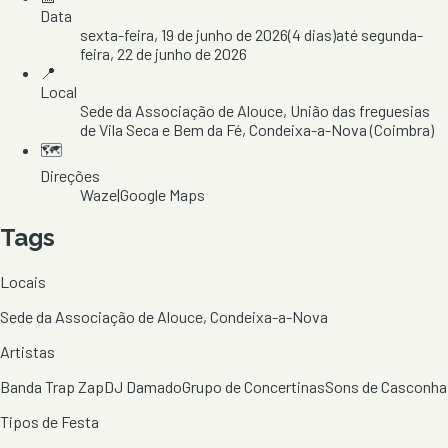
Data
sexta-feira, 19 de junho de 2026
(
4
dias)
até
segunda-
feira, 22 de junho de 2026
📍
Local
Sede da Associação de Alouce
, União das freguesias
de Vila Seca e Bem da Fé
, Condeixa-a-Nova
(Coimbra)
🗺️
Direções
Waze
|
Google Maps
Tags
Locais
Sede da Associação de Alouce, Condeixa-a-Nova
Artistas
Banda Trap Zap
DJ Damado
Grupo de Concertinas
Sons de Casconha
Tipos de Festa