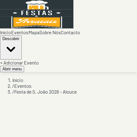
Início
Eventos
Mapa
Sobre Nós
Contacto
Descobrir
+ Adicionar Evento
Abrir menu
Início
/
Eventos
/
Festa de S. João 2026 - Alouce