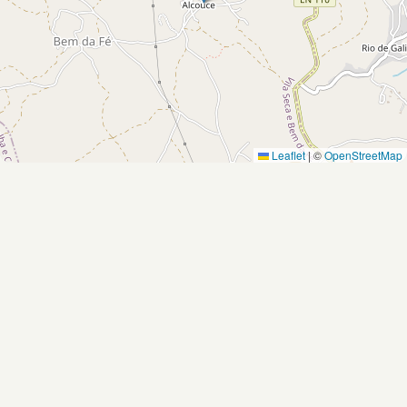
Leaflet
|
©
OpenStreetMap