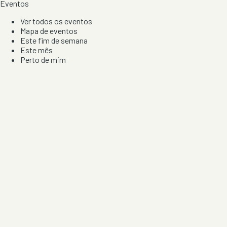
Eventos
Ver todos os eventos
Mapa de eventos
Este fim de semana
Este mês
Perto de mim
Por artista, local e tipo de festa
Por Localização
Todos os distritos
Distrito de Braga
Distrito do Porto
Distrito de Lisboa
Distrito de Faro
Informação
Sobre Nós
Contacto
Privacidade e Condições
Aviso de Cookies
Redes Sociais