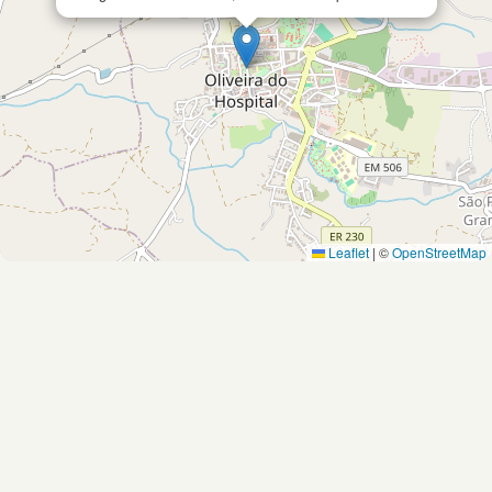
Leaflet
|
©
OpenStreetMap