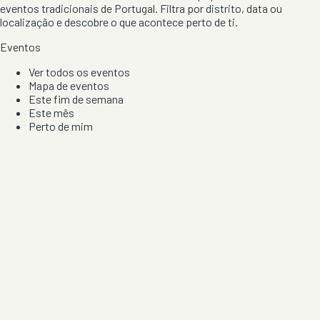
eventos tradicionais de Portugal. Filtra por distrito, data ou
localização e descobre o que acontece perto de ti.
Eventos
Ver todos os eventos
Mapa de eventos
Este fim de semana
Este mês
Perto de mim
Por artista, local e tipo de festa
Por Localização
Todos os distritos
Distrito de Braga
Distrito do Porto
Distrito de Lisboa
Distrito de Faro
Informação
Sobre Nós
Contacto