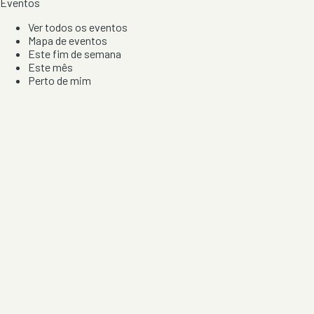
Eventos
Ver todos os eventos
Mapa de eventos
Este fim de semana
Este mês
Perto de mim
Por artista, local e tipo de festa
Por Localização
Todos os distritos
Distrito de Braga
Distrito do Porto
Distrito de Lisboa
Distrito de Faro
Informação
Sobre Nós
Contacto
Privacidade e Condições
Aviso de Cookies
Redes Sociais