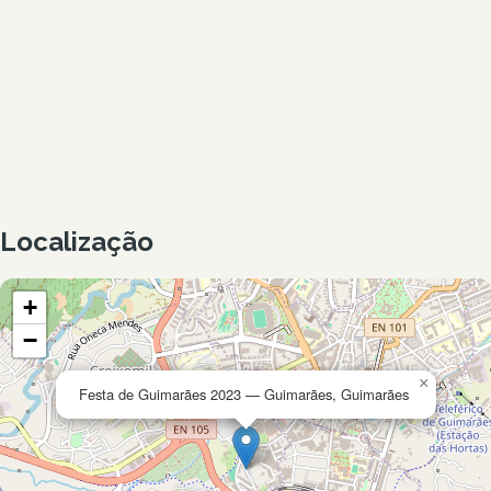
Localização
+
−
×
Festa de Guimarães 2023 — Guimarães, Guimarães