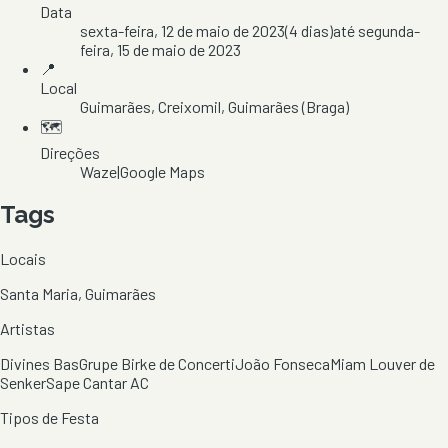
Data
sexta-feira, 12 de maio de 2023
(
4
dias)
até
segunda-
feira, 15 de maio de 2023
📍
Local
Guimarães
, Creixomil
, Guimarães
(Braga)
🗺️
Direções
Waze
|
Google Maps
Tags
Locais
Santa Maria, Guimarães
Artistas
Divines Bas
Grupe Birke de Concerti
João Fonseca
Miam Louver de
Senker
Sape Cantar AC
Tipos de Festa