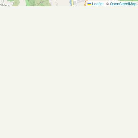
Leaflet
|
©
OpenStreetMap