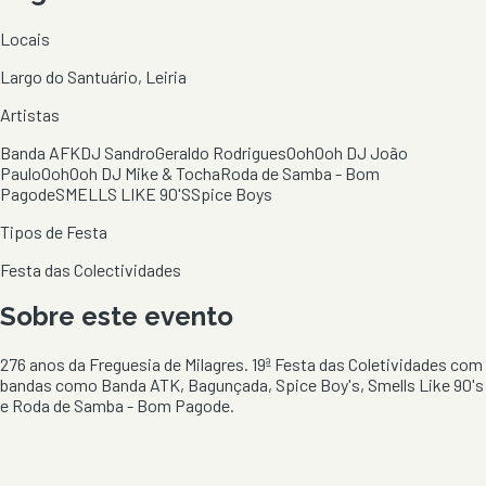
Locais
Largo do Santuário, Leiria
Artistas
Banda AFK
DJ Sandro
Geraldo Rodrigues
OohOoh DJ João
Paulo
OohOoh DJ Mike & Tocha
Roda de Samba - Bom
Pagode
SMELLS LIKE 90'S
Spice Boys
Tipos de Festa
Festa das Colectividades
Sobre este evento
276 anos da Freguesia de Milagres. 19ª Festa das Coletividades com
bandas como Banda ATK, Bagunçada, Spice Boy's, Smells Like 90's
e Roda de Samba - Bom Pagode.