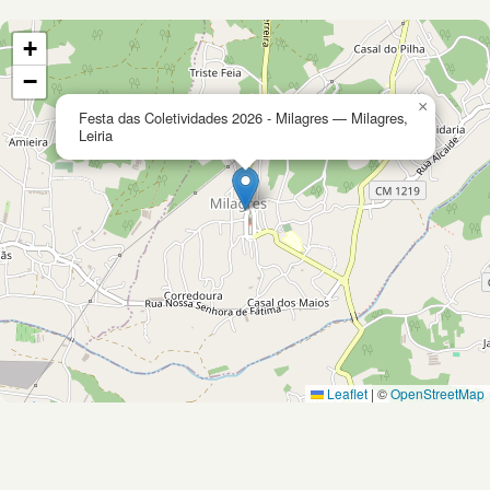
+
−
×
Festa das Coletividades 2026 - Milagres — Milagres,
Leiria
Leaflet
|
©
OpenStreetMap