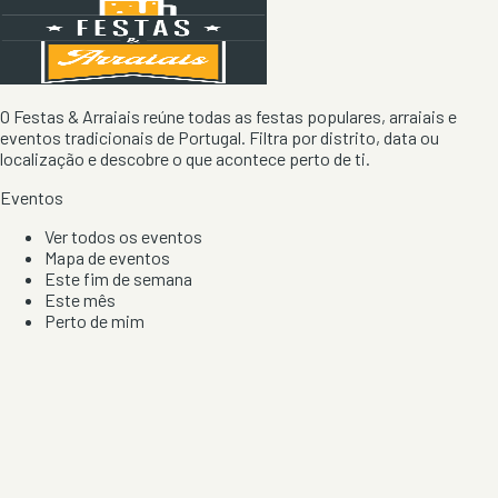
O Festas & Arraiais reúne todas as festas populares, arraiais e
eventos tradicionais de Portugal. Filtra por distrito, data ou
localização e descobre o que acontece perto de ti.
Eventos
Ver todos os eventos
Mapa de eventos
Este fim de semana
Este mês
Perto de mim
Por artista, local e tipo de festa
Por Localização
Todos os distritos
Distrito de Braga
Distrito do Porto
Distrito de Lisboa