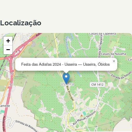
Localização
+
−
×
Festa das Adiafas 2024 - Usseira — Usseira, Óbidos