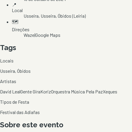
📍
Local
Usseira
, Usseira
, Óbidos
(Leiria)
🗺️
Direções
Waze
|
Google Maps
Tags
Locais
Usseira, Óbidos
Artistas
David Leal
Gente Gira
Koriz
Orquestra Música Pela Paz
Xeques
Tipos de Festa
Festival das Adiafas
Sobre este evento