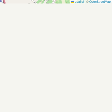
Leaflet
|
©
OpenStreetMap