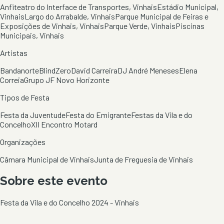
Anfiteatro do Interface de Transportes, Vinhais
Estádio Municipal,
Vinhais
Largo do Arrabalde, Vinhais
Parque Municipal de Feiras e
Exposições de Vinhais, Vinhais
Parque Verde, Vinhais
Piscinas
Municipais, Vinhais
Artistas
Bandanorte
BlindZero
David Carreira
DJ André Meneses
Elena
Correia
Grupo JF Novo Horizonte
Tipos de Festa
Festa da Juventude
Festa do Emigrante
Festas da Vila e do
Concelho
XII Encontro Motard
Organizações
Câmara Municipal de Vinhais
Junta de Freguesia de Vinhais
Sobre este evento
Festa da Vila e do Concelho 2024 - Vinhais