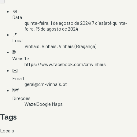
📅
Data
quinta-feira, 1 de agosto de 2024
(
7
dias)
até
quinta-
feira, 15 de agosto de 2024
📍
Local
Vinhais
, Vinhais
, Vinhais
(Bragança)
🌐
Website
https://www.facebook.com/cmvinhais
✉️
Email
geral@cm-vinhais.pt
🗺️
Direções
Waze
|
Google Maps
Tags
Locais