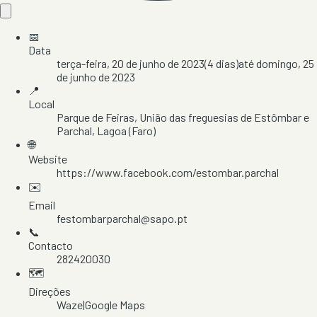
📅
Data
terça-feira, 20 de junho de 2023
(
4
dias)
até
domingo, 25
de junho de 2023
📍
Local
Parque de Feiras
, União das freguesias de Estômbar e
Parchal
, Lagoa
(Faro)
🌐
Website
https://www.facebook.com/estombar.parchal
✉️
Email
festombarparchal@sapo.pt
📞
Contacto
282420030
🗺️
Direções
Waze
|
Google Maps