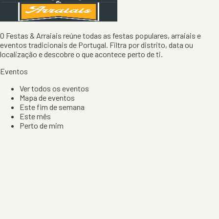
O Festas & Arraiais reúne todas as festas populares, arraiais e
eventos tradicionais de Portugal. Filtra por distrito, data ou
localização e descobre o que acontece perto de ti.
Eventos
Ver todos os eventos
Mapa de eventos
Este fim de semana
Este mês
Perto de mim
Por artista, local e tipo de festa
Por Localização
Todos os distritos
Distrito de Braga
Distrito do Porto
Distrito de Lisboa
Distrito de Faro