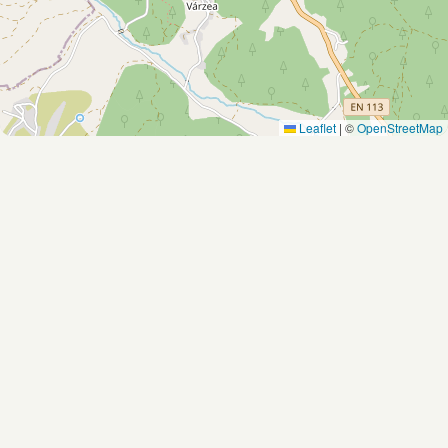
Leaflet
|
©
OpenStreetMap