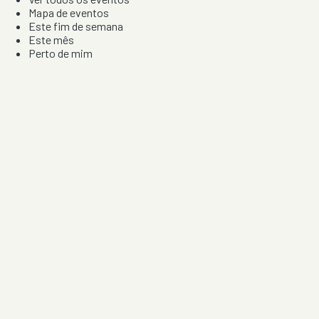
Mapa de eventos
Este fim de semana
Este mês
Perto de mim
Por artista, local e tipo de festa
Por Localização
Todos os distritos
Distrito de Braga
Distrito do Porto
Distrito de Lisboa
Distrito de Faro
Informação
Sobre Nós
Contacto
Privacidade e Condições
Aviso de Cookies
Redes Sociais