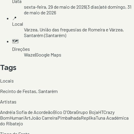
Data
sexta-feira, 29 de maio de 2026
(
3
dias)
até
domingo, 31
de maio de 2026
📍
Local
Várzea
, União das freguesias de Romeira e Várzea
,
Santarém
(Santarém)
🗺️
Direções
Waze
|
Google Maps
Tags
Locais
Recinto de Festas, Santarém
Artistas
Andréia Sofia de Acordeão
Bico D'Obra
Grupo Boja
HTCrazy
Bom
Human'Art
João Carreira
Pimbalhada
Replika
Tuna Académica
do Ribatejo
Tipos de Festa