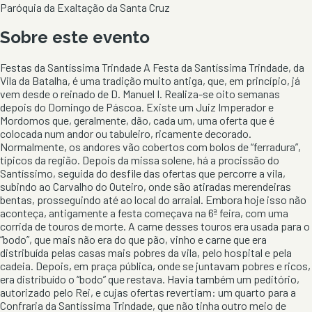
Paróquia da Exaltação da Santa Cruz
Sobre este evento
Festas da Santíssima Trindade A Festa da Santíssima Trindade, da
Vila da Batalha, é uma tradição muito antiga, que, em princípio, já
vem desde o reinado de D. Manuel I. Realiza-se oito semanas
depois do Domingo de Páscoa. Existe um Juiz Imperador e
Mordomos que, geralmente, dão, cada um, uma oferta que é
colocada num andor ou tabuleiro, ricamente decorado.
Normalmente, os andores vão cobertos com bolos de “ferradura”,
típicos da região. Depois da missa solene, há a procissão do
Santíssimo, seguida do desfile das ofertas que percorre a vila,
subindo ao Carvalho do Outeiro, onde são atiradas merendeiras
bentas, prosseguindo até ao local do arraial. Embora hoje isso não
aconteça, antigamente a festa começava na 6ª feira, com uma
corrida de touros de morte. A carne desses touros era usada para o
“bodo”, que mais não era do que pão, vinho e carne que era
distribuída pelas casas mais pobres da vila, pelo hospital e pela
cadeia. Depois, em praça pública, onde se juntavam pobres e ricos,
era distribuído o “bodo” que restava. Havia também um peditório,
autorizado pelo Rei, e cujas ofertas revertiam: um quarto para a
Confraria da Santíssima Trindade, que não tinha outro meio de