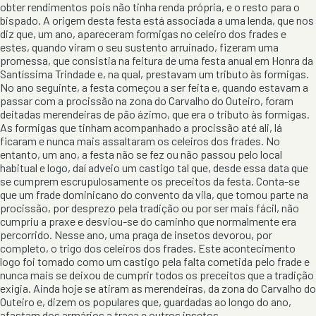
obter rendimentos pois não tinha renda própria, e o resto para o
bispado. A origem desta festa está associada a uma lenda, que nos
diz que, um ano, apareceram formigas no celeiro dos frades e
estes, quando viram o seu sustento arruinado, fizeram uma
promessa, que consistia na feitura de uma festa anual em Honra da
Santíssima Trindade e, na qual, prestavam um tributo às formigas.
No ano seguinte, a festa começou a ser feita e, quando estavam a
passar com a procissão na zona do Carvalho do Outeiro, foram
deitadas merendeiras de pão ázimo, que era o tributo às formigas.
As formigas que tinham acompanhado a procissão até ali, lá
ficaram e nunca mais assaltaram os celeiros dos frades. No
entanto, um ano, a festa não se fez ou não passou pelo local
habitual e logo, daí adveio um castigo tal que, desde essa data que
se cumprem escrupulosamente os preceitos da festa. Conta-se
que um frade dominicano do convento da vila, que tomou parte na
procissão, por desprezo pela tradição ou por ser mais fácil, não
cumpriu a praxe e desviou-se do caminho que normalmente era
percorrido. Nesse ano, uma praga de insetos devorou, por
completo, o trigo dos celeiros dos frades. Este acontecimento
logo foi tomado como um castigo pela falta cometida pelo frade e
nunca mais se deixou de cumprir todos os preceitos que a tradição
exigia. Ainda hoje se atiram as merendeiras, da zona do Carvalho do
Outeiro e, dizem os populares que, guardadas ao longo do ano,
afastam dos armários a traça e outros insetos.