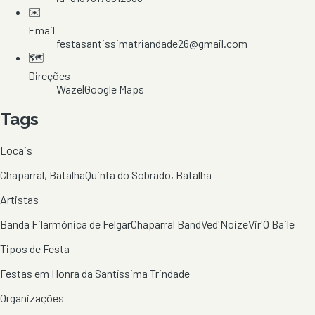
✉️
Email
festasantissimatriandade26@gmail.com
🗺️
Direções
Waze
|
Google Maps
Tags
Locais
Chaparral, Batalha
Quinta do Sobrado, Batalha
Artistas
Banda Filarmónica de Felgar
Chaparral Band
Ved'Noize
Vir'Ó Baile
Tipos de Festa
Festas em Honra da Santíssima Trindade
Organizações