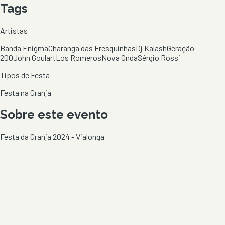
Tags
Artistas
Banda Enigma
Charanga das Fresquinhas
Dj Kalash
Geração
200
John Goulart
Los Romeros
Nova Onda
Sérgio Rossi
Tipos de Festa
Festa na Granja
Sobre este evento
Festa da Granja 2024 - Vialonga