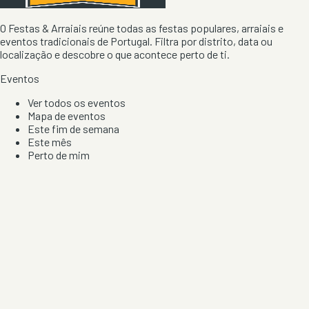
O Festas & Arraiais reúne todas as festas populares, arraiais e
eventos tradicionais de Portugal. Filtra por distrito, data ou
localização e descobre o que acontece perto de ti.
Eventos
Ver todos os eventos
Mapa de eventos
Este fim de semana
Este mês
Perto de mim
Por artista, local e tipo de festa
Por Localização
Todos os distritos
Distrito de Braga
Distrito do Porto
Distrito de Lisboa
Distrito de Faro
Informação