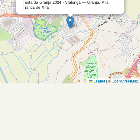
Festa da Granja 2024 - Vialonga — Granja, Vila
Franca de Xira
Leaflet
|
©
OpenStreetMap