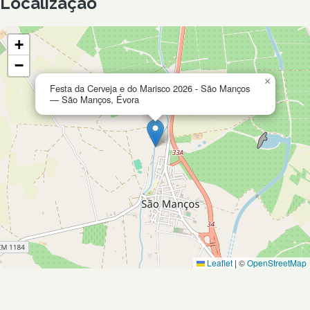
Localização
+
−
×
Festa da Cerveja e do Marisco 2026 - São Manços
— São Manços, Évora
Leaflet
|
©
OpenStreetMap