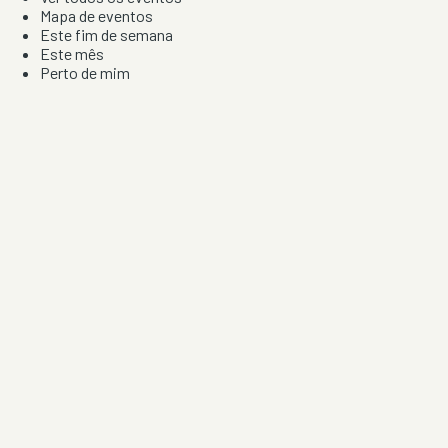
Mapa de eventos
Este fim de semana
Este mês
Perto de mim
Por artista, local e tipo de festa
Por Localização
Todos os distritos
Distrito de Braga
Distrito do Porto
Distrito de Lisboa
Distrito de Faro
Informação
Sobre Nós
Contacto
Privacidade e Condições
Aviso de Cookies
Redes Sociais