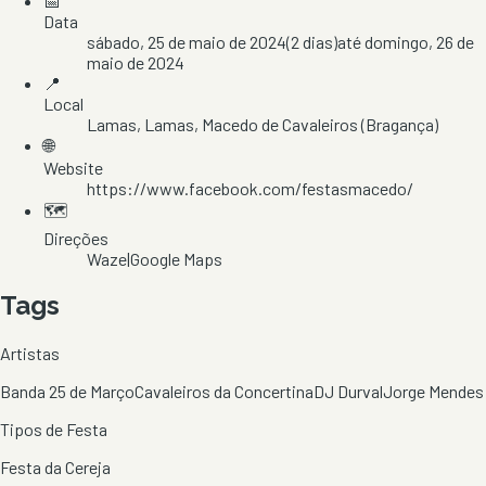
📅
Data
sábado, 25 de maio de 2024
(
2
dias)
até
domingo, 26 de
maio de 2024
📍
Local
Lamas
, Lamas
, Macedo de Cavaleiros
(Bragança)
🌐
Website
https://www.facebook.com/festasmacedo/
🗺️
Direções
Waze
|
Google Maps
Tags
Artistas
Banda 25 de Março
Cavaleiros da Concertina
DJ Durval
Jorge Mendes
Tipos de Festa
Festa da Cereja