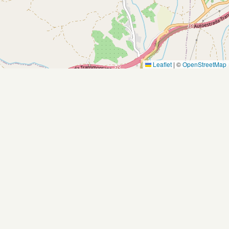
Leaflet
|
©
OpenStreetMap