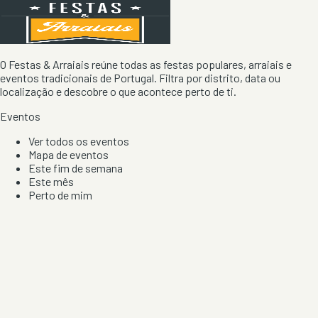
O Festas & Arraiais reúne todas as festas populares, arraiais e
eventos tradicionais de Portugal. Filtra por distrito, data ou
localização e descobre o que acontece perto de ti.
Eventos
Ver todos os eventos
Mapa de eventos
Este fim de semana
Este mês
Perto de mim
Por artista, local e tipo de festa
Por Localização
Todos os distritos
Distrito de Braga
Distrito do Porto
Distrito de Lisboa
Distrito de Faro