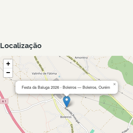
Localização
+
−
×
Festa da Baluga 2026 - Boleiros — Boleiros, Ourém