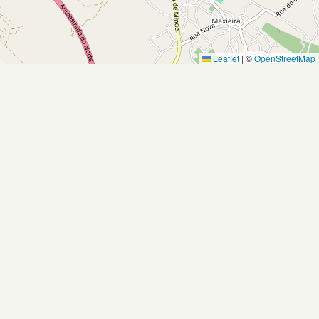
Leaflet
|
©
OpenStreetMap