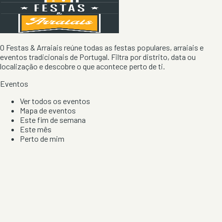
O Festas & Arraiais reúne todas as festas populares, arraiais e
eventos tradicionais de Portugal. Filtra por distrito, data ou
localização e descobre o que acontece perto de ti.
Eventos
Ver todos os eventos
Mapa de eventos
Este fim de semana
Este mês
Perto de mim
Por artista, local e tipo de festa
Por Localização
Todos os distritos
Distrito de Braga
Distrito do Porto
Distrito de Lisboa
Distrito de Faro