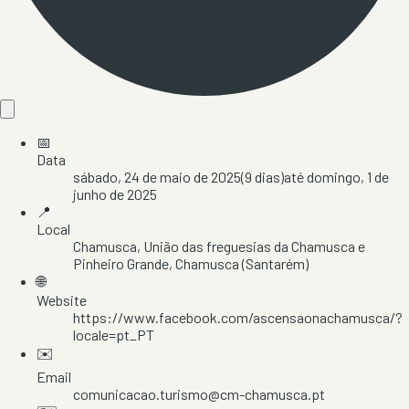
📅
Data
sábado, 24 de maio de 2025
(
9
dias)
até
domingo, 1 de
junho de 2025
📍
Local
Chamusca
, União das freguesias da Chamusca e
Pinheiro Grande
, Chamusca
(Santarém)
🌐
Website
https://www.facebook.com/ascensaonachamusca/?
locale=pt_PT
✉️
Email
comunicacao.turismo@cm-chamusca.pt