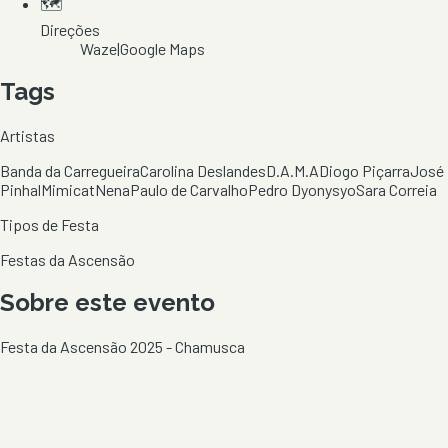
🗺️
Direções
Waze
|
Google Maps
Tags
Artistas
Banda da Carregueira
Carolina Deslandes
D.A.M.A
Diogo Piçarra
José
Pinhal
Mimicat
Nena
Paulo de Carvalho
Pedro Dyonysyo
Sara Correia
Tipos de Festa
Festas da Ascensão
Sobre este evento
Festa da Ascensão 2025 - Chamusca