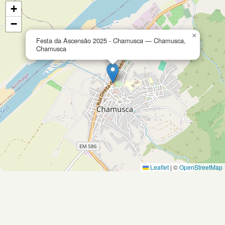
+
−
×
Festa da Ascensão 2025 - Chamusca — Chamusca,
Chamusca
Leaflet
|
©
OpenStreetMap