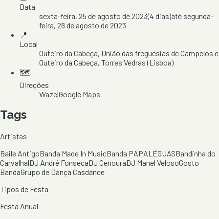
Data
sexta-feira, 25 de agosto de 2023
(
4
dias)
até
segunda-
feira, 28 de agosto de 2023
📍
Local
Outeiro da Cabeça
, União das freguesias de Campelos e
Outeiro da Cabeça
, Torres Vedras
(Lisboa)
🗺️
Direções
Waze
|
Google Maps
Tags
Artistas
Baile Antigo
Banda Made In Music
Banda PAPALÉGUAS
Bandinha do
Carvalhal
DJ André Fonseca
DJ Cenoura
DJ Manel Veloso
Gosto
Banda
Grupo de Dança Casdance
Tipos de Festa
Festa Anual