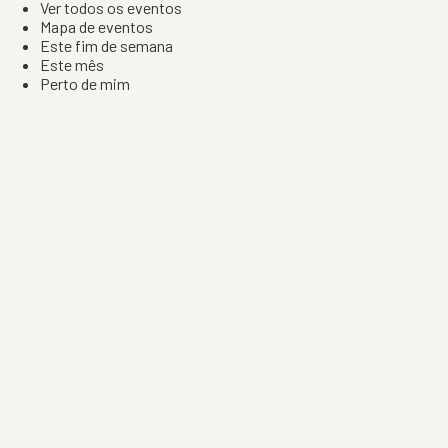
Ver todos os eventos
Mapa de eventos
Este fim de semana
Este mês
Perto de mim
Por artista, local e tipo de festa
Por Localização
Todos os distritos
Distrito de Braga
Distrito do Porto
Distrito de Lisboa
Distrito de Faro
Informação
Sobre Nós
Contacto
Privacidade e Condições
Aviso de Cookies
Redes Sociais