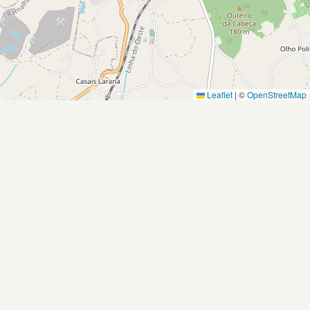
Leaflet
|
©
OpenStreetMap