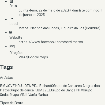
📅
Data
quinta-feira, 29 de maio de 2025
(
4
dias)
até
domingo, 1
de junho de 2025
📍
Local
Matos
, Marinha das Ondas
, Figueira da Foz
(Coimbra)
🌐
Website
https://www.facebook.com/acrd.matos
🗺️
Direções
Waze
|
Google Maps
Tags
Artistas
BIG JOVEM
DJ JOTA P
DJ RichardQ
Grupo de Cantares Alegria dos
Matos
Grupo de dança KIDAZZLE
Grupo de Dança MTV
Grupo
Ondas
Grupo VINIL
Vania Marisa
Tipos de Festa