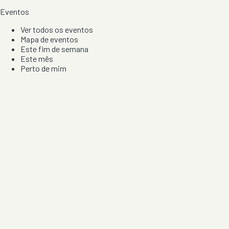
Eventos
Ver todos os eventos
Mapa de eventos
Este fim de semana
Este mês
Perto de mim
Por artista, local e tipo de festa
Por Localização
Todos os distritos
Distrito de Braga
Distrito do Porto
Distrito de Lisboa
Distrito de Faro
Informação
Sobre Nós
Contacto
Privacidade e Condições
Aviso de Cookies