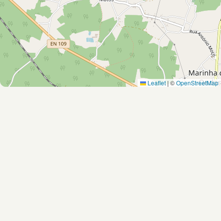
Leaflet
|
©
OpenStreetMap