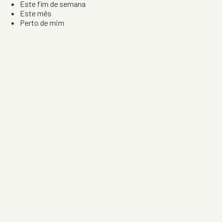
Este fim de semana
Este mês
Perto de mim
Por artista, local e tipo de festa
Por Localização
Todos os distritos
Distrito de Braga
Distrito do Porto
Distrito de Lisboa
Distrito de Faro
Informação
Sobre Nós
Contacto
Privacidade e Condições
Aviso de Cookies
Redes Sociais
©
2026
Festas & Arraiais. Todos os direitos reservados.