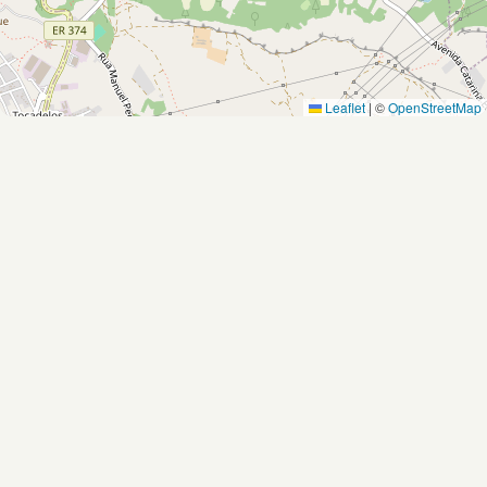
Leaflet
|
©
OpenStreetMap