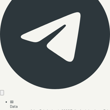
📅
Data