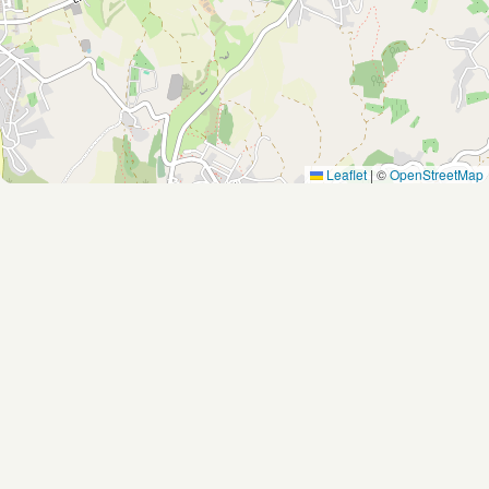
Leaflet
|
©
OpenStreetMap