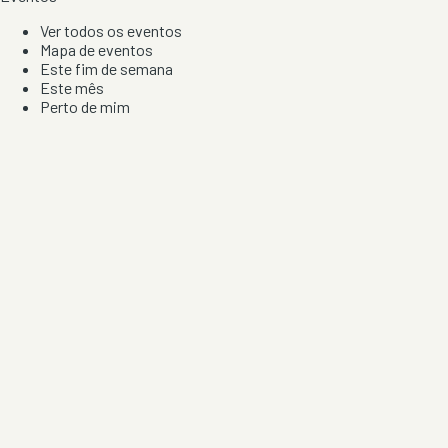
Ver todos os eventos
Mapa de eventos
Este fim de semana
Este mês
Perto de mim
Por artista, local e tipo de festa
Por Localização
Todos os distritos
Distrito de Braga
Distrito do Porto
Distrito de Lisboa
Distrito de Faro
Informação
Sobre Nós
Contacto
Privacidade e Condições
Aviso de Cookies
Redes Sociais