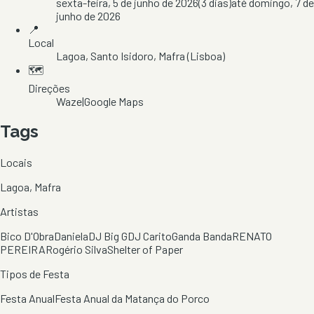
sexta-feira, 5 de junho de 2026
(
3
dias)
até
domingo, 7 de
junho de 2026
📍
Local
Lagoa
, Santo Isidoro
, Mafra
(Lisboa)
🗺️
Direções
Waze
|
Google Maps
Tags
Locais
Lagoa, Mafra
Artistas
Bico D'Obra
Daniela
DJ Big G
DJ Carito
Ganda Banda
RENATO
PEREIRA
Rogério Silva
Shelter of Paper
Tipos de Festa
Festa Anual
Festa Anual da Matança do Porco