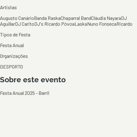
Artistas
Augusto Canário
Banda Raska
Chaparral Band
Cláudia Nayara
DJ
Aguillar
DJ Carito
DJ's Ricardo Póvoa
Laska
Nuno Fonseca
Ricardo
Tipos de Festa
Festa Anual
Organizações
DESPORTO
Sobre este evento
Festa Anual 2025 - Barril