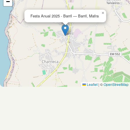
−
×
Festa Anual 2025 - Barril — Barril, Mafra
Leaflet
|
©
OpenStreetMap